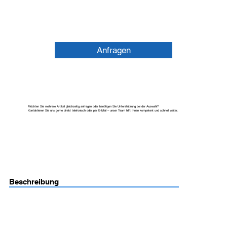
Anfragen
Möchten Sie mehrere Artikel gleichzeitig anfragen oder benötigen Sie Unterstützung bei der Auswahl?
Kontaktieren Sie uns gerne direkt telefonisch oder per E-Mail – unser Team hilft Ihnen kompetent und schnell weiter.
Beschreibung