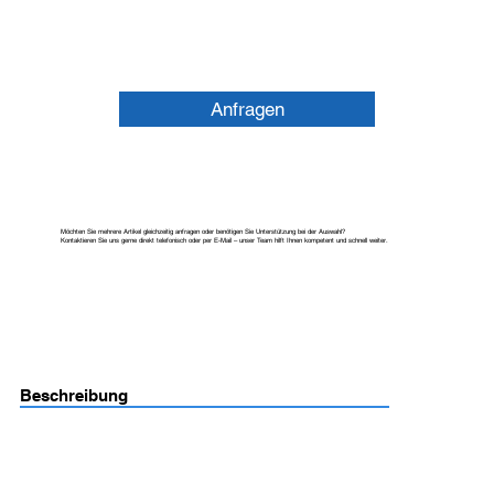
Anfragen
Möchten Sie mehrere Artikel gleichzeitig anfragen oder benötigen Sie Unterstützung bei der Auswahl?
Kontaktieren Sie uns gerne direkt telefonisch oder per E-Mail – unser Team hilft Ihnen kompetent und schnell weiter.
Beschreibung