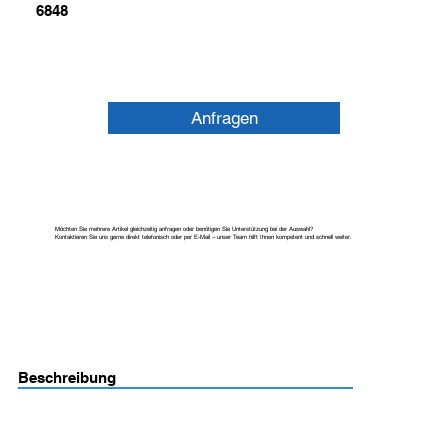
6848
Anfragen
Möchten Sie mehrere Artikel gleichzeitig anfragen oder benötigen Sie Unterstützung bei der Auswahl?
Kontaktieren Sie uns gerne direkt telefonisch oder per E-Mail – unser Team hilft Ihnen kompetent und schnell weiter.
Beschreibung