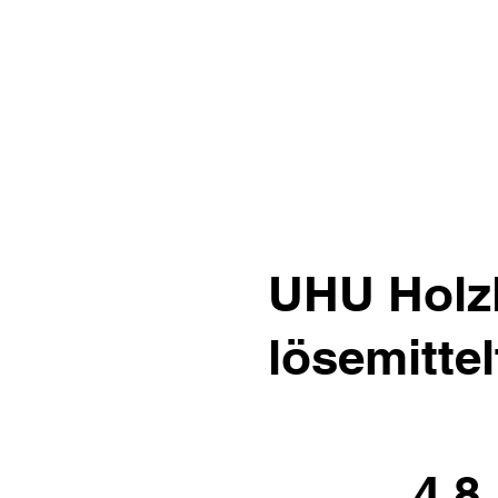
UHU Holzl
lösemittel
4.8