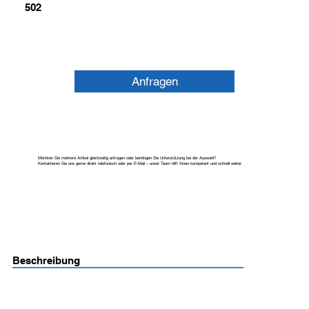
502
Anfragen
Möchten Sie mehrere Artikel gleichzeitig anfragen oder benötigen Sie Unterstützung bei der Auswahl?
Kontaktieren Sie uns gerne direkt telefonisch oder per E-Mail – unser Team hilft Ihnen kompetent und schnell weiter.
Beschreibung