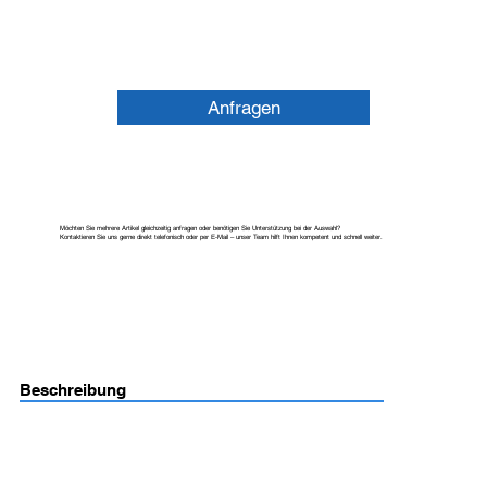
Anfragen
Möchten Sie mehrere Artikel gleichzeitig anfragen oder benötigen Sie Unterstützung bei der Auswahl?
Kontaktieren Sie uns gerne direkt telefonisch oder per E-Mail – unser Team hilft Ihnen kompetent und schnell weiter.
Beschreibung