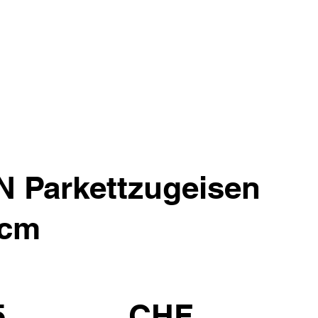
Parkettzugeisen
 cm
5
CHF