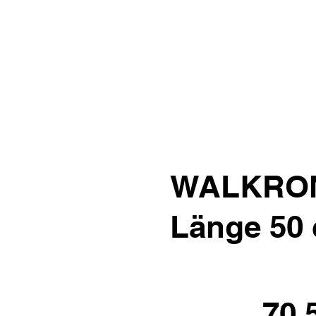
WALKRON 
Länge 50
70.