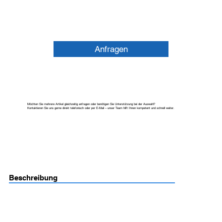
Anfragen
Möchten Sie mehrere Artikel gleichzeitig anfragen oder benötigen Sie Unterstützung bei der Auswahl?
Kontaktieren Sie uns gerne direkt telefonisch oder per E-Mail – unser Team hilft Ihnen kompetent und schnell weiter.
Beschreibung