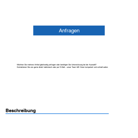
Anfragen
Möchten Sie mehrere Artikel gleichzeitig anfragen oder benötigen Sie Unterstützung bei der Auswahl?
Kontaktieren Sie uns gerne direkt telefonisch oder per E-Mail – unser Team hilft Ihnen kompetent und schnell weiter.
Beschreibung