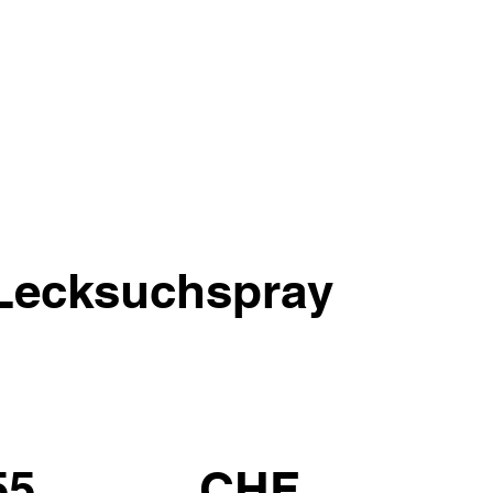
ecksuchspray
55
CHF