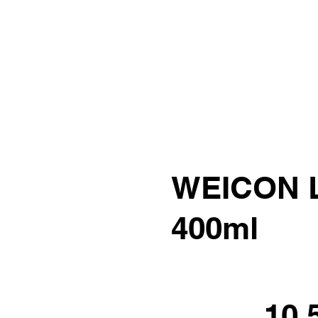
WEICON L
400ml
10.