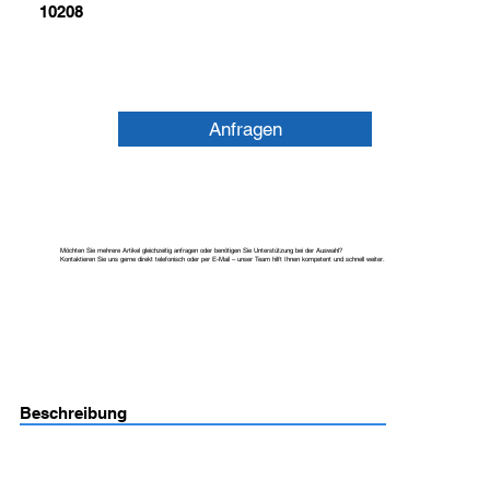
10208
Anfragen
Möchten Sie mehrere Artikel gleichzeitig anfragen oder benötigen Sie Unterstützung bei der Auswahl?
Kontaktieren Sie uns gerne direkt telefonisch oder per E-Mail – unser Team hilft Ihnen kompetent und schnell weiter.
Beschreibung