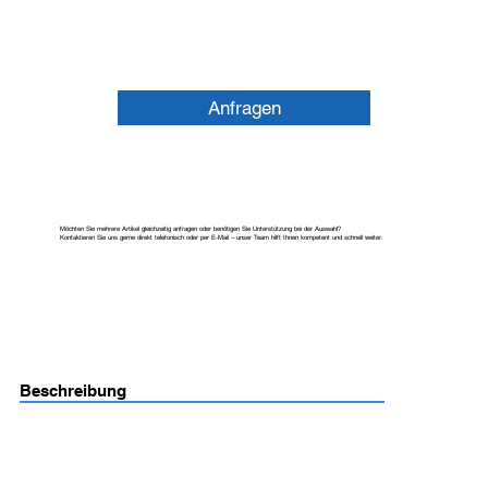
Anfragen
Möchten Sie mehrere Artikel gleichzeitig anfragen oder benötigen Sie Unterstützung bei der Auswahl?
Kontaktieren Sie uns gerne direkt telefonisch oder per E-Mail – unser Team hilft Ihnen kompetent und schnell weiter.
Beschreibung