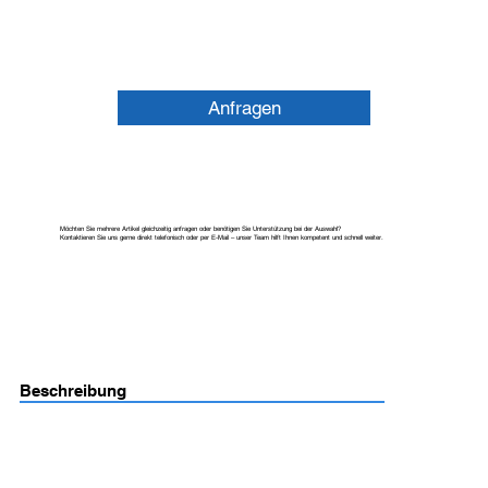
Anfragen
Möchten Sie mehrere Artikel gleichzeitig anfragen oder benötigen Sie Unterstützung bei der Auswahl?
Kontaktieren Sie uns gerne direkt telefonisch oder per E-Mail – unser Team hilft Ihnen kompetent und schnell weiter.
Beschreibung