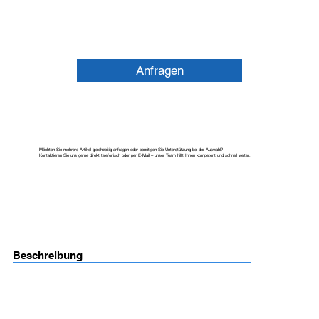
Anfragen
Möchten Sie mehrere Artikel gleichzeitig anfragen oder benötigen Sie Unterstützung bei der Auswahl?
Kontaktieren Sie uns gerne direkt telefonisch oder per E-Mail – unser Team hilft Ihnen kompetent und schnell weiter.
Beschreibung