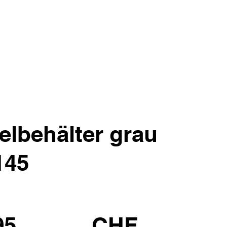
lbehälter grau
145
95
CHF