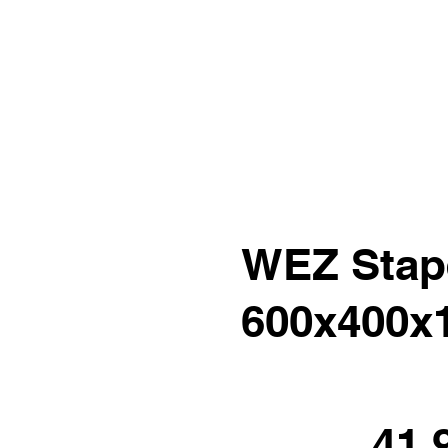
WEZ Stape
600x400x
41.