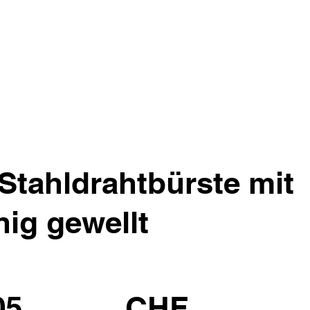
tahldrahtbürste mit
ihig gewellt
05
CHF