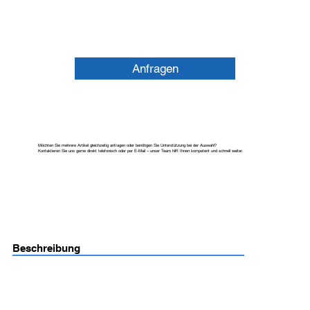
Anfragen
Möchten Sie mehrere Artikel gleichzeitig anfragen oder benötigen Sie Unterstützung bei der Auswahl?
Kontaktieren Sie uns gerne direkt telefonisch oder per E-Mail – unser Team hilft Ihnen kompetent und schnell weiter.
Beschreibung